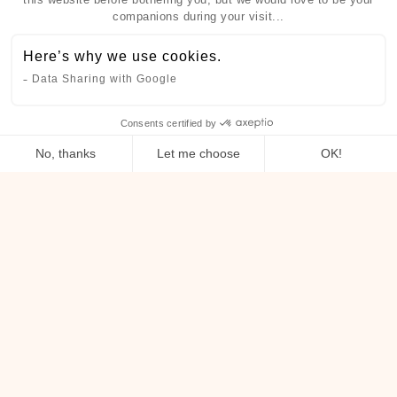
companions during your visit...
Here’s why we use cookies.
Data Sharing with Google
Consents certified by
RÉSERVER
No, thanks
Let me choose
OK!
Consent Management Platform: Personalize Your Options
Axeptio consent
Our platform empowers you to tailor and manage your privacy settin