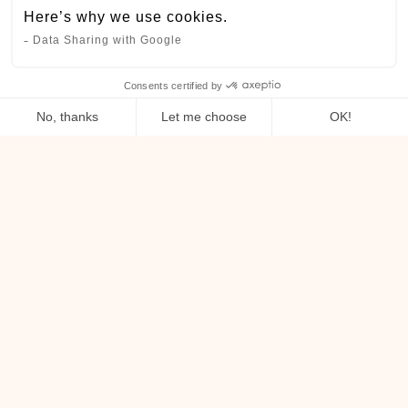
Here’s why we use cookies.
Data Sharing with Google
Consents certified by
RÉSERVER
No, thanks
Let me choose
OK!
IDÉALEMENT SITUÉ AU CENTRE
Consent Management Platform: Personalize Your Options
Axeptio consent
DE VILLARS !
Our platform empowers you to tailor and manage your privacy settin